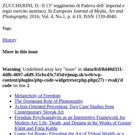
ZUCCHERINI, D.: Il 13° reggimento di Padova dell’ imperial e
regio esercito austriaco. In
European Journal of Media, Art and
Photography,
2016, Vol. 4, No.1, p. 4-19, ISSN 1339-4940.
Tags:
History
More in this issue
Warning
: Undefined array key "issue" in
/data/8/d/8d40d331-
4dfb-4697-afd9-35cbcd3c745d/ejmap.sk/web/wp-
content/plugins/php-code-widget/execphp.php(27) : eval()'d
code
on line
2
Melancholy of Freedom
The Dominant Role of Photography
Action-Oriented Perception: Two Case Studies from
Contemporary Slovak Art
Freudian Psychoanalysis as an Interpretive Framework for
Modern Art: Life, Death, and Dreams in the Works of Gustav
Klimt and Frida Kahlo
Game Art Books: Elevating the Art of Virtual Worlds or a