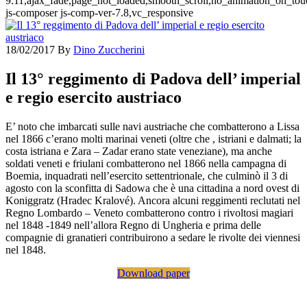
9.11,ajax_fade,page_not_loaded,smooth_scroll,no_animation_on_t
js-composer js-comp-ver-7.8,vc_responsive
18/02/2017
By
Dino Zuccherini
Il 13° reggimento di Padova dell’ imperial
e regio esercito austriaco
E’ noto che imbarcati sulle navi austriache che combatterono a Lissa
nel 1866 c’erano molti marinai veneti (oltre che , istriani e dalmati; la
costa istriana e Zara – Zadar erano state veneziane), ma anche
soldati veneti e friulani combatterono nel 1866 nella campagna di
Boemia, inquadrati nell’esercito settentrionale, che culminò il 3 di
agosto con la sconfitta di Sadowa che è una cittadina a nord ovest di
Koniggratz (Hradec Kralové). Ancora alcuni reggimenti reclutati nel
Regno Lombardo – Veneto combatterono contro i rivoltosi magiari
nel 1848 -1849 nell’allora Regno di Ungheria e prima delle
compagnie di granatieri contribuirono a sedare le rivolte dei viennesi
nel 1848.
Download paper