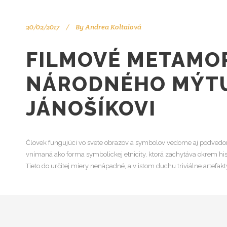
20/02/2017
By
Andrea Koltaiová
FILMOVÉ METAMO
NÁRODNÉHO MÝT
JÁNOŠÍKOVI
Človek fungujúci vo svete obrazov a symbolov vedome aj podvedome p
vnímaná ako forma symbolickej etnicity, ktorá zachytáva okrem hist
Tieto do určitej miery nenápadné, a v istom duchu triviálne artefakt